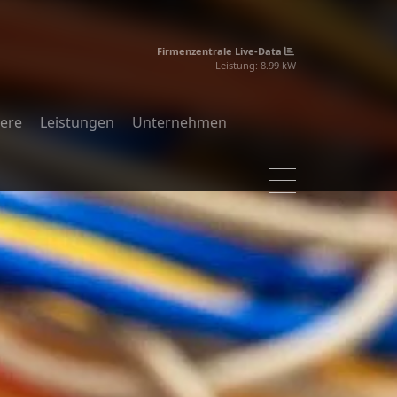
Firmenzentrale Live-Data
Erzeugte Energie:
91.125
MWh
iere
Leistungen
Unternehmen
Projekte
Blog