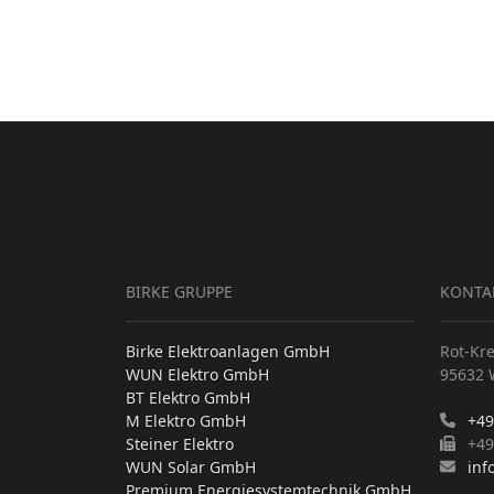
BIRKE GRUPPE
KONTA
Birke Elektroanlagen GmbH
Rot-Kr
WUN Elektro GmbH
95632 
BT Elektro GmbH
M Elektro GmbH
+49
Steiner Elektro
+49 
WUN Solar GmbH
inf
Premium Energiesystemtechnik GmbH