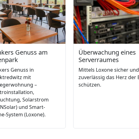
nkers Genuss am
Überwachung eines
enpark
Serverraumes
kers Genuss in
Mittels Loxone sicher und
ktredwitz mit
zuverlässig das Herz der
liegerwohnung –
schützen.
troinstallation,
euchtung, Solarstrom
NSolar) und Smart-
e-System (Loxone).