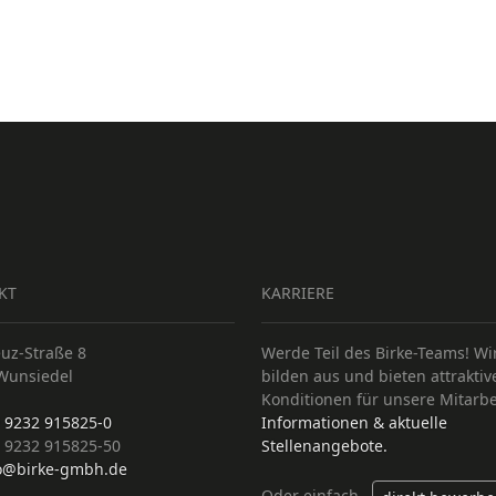
KT
KARRIERE
euz-Straße 8
Werde Teil des Birke-Teams!
Wi
Wunsiedel
bilden aus und bieten attraktiv
Konditionen für unsere Mitarbei
 9232 915825-0
Informationen & aktuelle
9232 915825-50
Stellenangebote.
o@birke-gmbh.de
Oder einfach