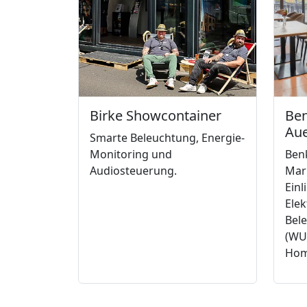
Birke Showcontainer
Be
Au
Smarte Beleuchtung, Energie-
Monitoring und
Ben
Audiosteuerung.
Mar
Ein
Elek
Bel
(WU
Hom